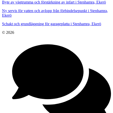
Byte av vägtrumma och förstärkning av infart i Stenhamra, Ekerö
Ny servis för vatten och avlopp från förbindelsepunkt i Stenhamra,
Ekerö
Schakt och grundläggning för garageplatta i Stenhamra, Ekerö
© 2026