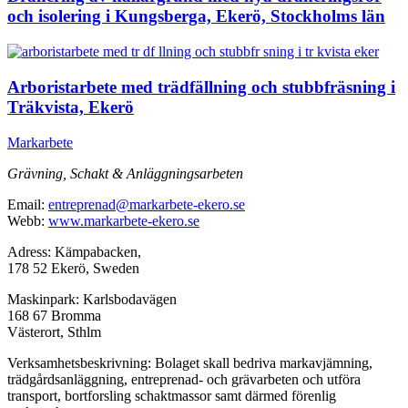
och isolering i Kungsberga, Ekerö, Stockholms län
Arboristarbete med trädfällning och stubbfräsning i
Träkvista, Ekerö
Markarbete
Grävning, Schakt & Anläggningsarbeten
Email:
entreprenad@markarbete-ekero.se
Webb:
www.markarbete-ekero.se
Adress: Kämpabacken,
178 52 Ekerö, Sweden
Maskinpark: Karlsbodavägen
168 67 Bromma
Västerort, Sthlm
Verksamhetsbeskrivning: Bolaget skall bedriva markavjämning,
trädgårdsanläggning, entreprenad- och grävarbeten och utföra
transport, bortforsling schaktmassor samt därmed förenlig