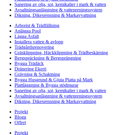
Sanering av olja, sot, kemikalier i mark & vatten
Avsaltningsanläggning & vattenreningssystem
Dikning, Dikesrensning & Markavvattning
Arborist & Trädfällning
Anlägga Pool
Lägga Asfalt
Installera vatten & avlopp
Trädgårdsrenovering
Gräsklippning, Häckklippning & Trädbeskärning
Bergspräckning & Bergsprängning
Bygga Trädäck
Dränering Ekerö
Grävning & Schaktning
Bygga Husgrund & Gjuta Platta på Mark
Plattläggning & Bygga stödmurar
Sanering av olja, sot, kemikalier i mark & vatten
Avsaltningsanläggning & vattenreningssystem
Dikning, Dikesrensning & Markavvattning
Projekt
Blogg
Offert
Projekt