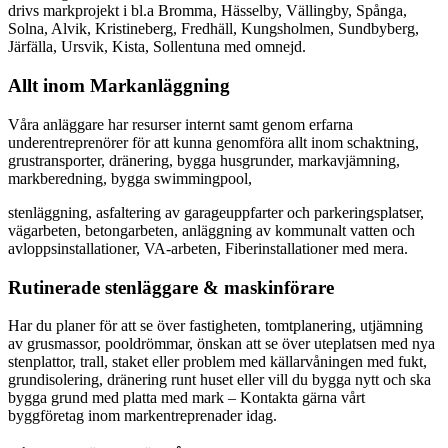
drivs markprojekt i bl.a Bromma, Hässelby, Vällingby, Spånga,
Solna, Alvik, Kristineberg, Fredhäll, Kungsholmen, Sundbyberg,
Järfälla, Ursvik, Kista, Sollentuna med omnejd.
Allt inom Markanläggning
Våra anläggare har resurser internt samt genom erfarna
underentreprenörer för att kunna genomföra allt inom schaktning,
grustransporter, dränering, bygga husgrunder, markavjämning,
markberedning, bygga swimmingpool,
stenläggning, asfaltering av garageuppfarter och parkeringsplatser,
vägarbeten, betongarbeten, anläggning av kommunalt vatten och
avloppsinstallationer, VA-arbeten, Fiberinstallationer med mera.
Rutinerade stenläggare & maskinförare
Har du planer för att se över fastigheten, tomtplanering, utjämning
av grusmassor, pooldrömmar, önskan att se över uteplatsen med nya
stenplattor, trall, staket eller problem med källarvåningen med fukt,
grundisolering, dränering runt huset eller vill du bygga nytt och ska
bygga grund med platta med mark – Kontakta gärna vårt
byggföretag inom markentreprenader idag.