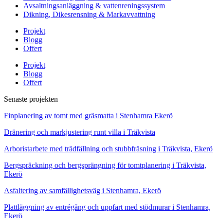
Avsaltningsanläggning & vattenreningssystem
Dikning, Dikesrensning & Markavvattning
Projekt
Blogg
Offert
Projekt
Blogg
Offert
Senaste projekten
Finplanering av tomt med gräsmatta i Stenhamra Ekerö
Dränering och markjustering runt villa i Träkvista
Arboristarbete med trädfällning och stubbfräsning i Träkvista, Ekerö
Bergspräckning och bergsprängning för tomtplanering i Träkvista,
Ekerö
Asfaltering av samfällighetsväg i Stenhamra, Ekerö
Plattläggning av entrégång och uppfart med stödmurar i Stenhamra,
Ekerö