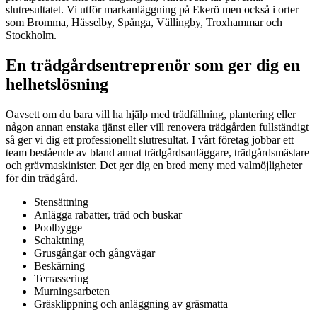
slutresultatet. Vi utför markanläggning på Ekerö men också i orter
som Bromma, Hässelby, Spånga, Vällingby, Troxhammar och
Stockholm.
En trädgårdsentreprenör som ger dig en
helhetslösning
Oavsett om du bara vill ha hjälp med trädfällning, plantering eller
någon annan enstaka tjänst eller vill renovera trädgården fullständigt
så ger vi dig ett professionellt slutresultat. I vårt företag jobbar ett
team bestående av bland annat trädgårdsanläggare, trädgårdsmästare
och grävmaskinister. Det ger dig en bred meny med valmöjligheter
för din trädgård.
Stensättning
Anlägga rabatter, träd och buskar
Poolbygge
Schaktning
Grusgångar och gångvägar
Beskärning
Terrassering
Murningsarbeten
Gräsklippning och anläggning av gräsmatta