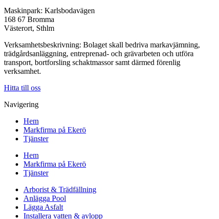
Maskinpark: Karlsbodavägen
168 67 Bromma
Västerort, Sthlm
Verksamhetsbeskrivning: Bolaget skall bedriva markavjämning,
trädgårdsanläggning, entreprenad- och grävarbeten och utföra
transport, bortforsling schaktmassor samt därmed förenlig
verksamhet.
Hitta till oss
Navigering
Hem
Markfirma på Ekerö
Tjänster
Hem
Markfirma på Ekerö
Tjänster
Arborist & Trädfällning
Anlägga Pool
Lägga Asfalt
Installera vatten & avlopp