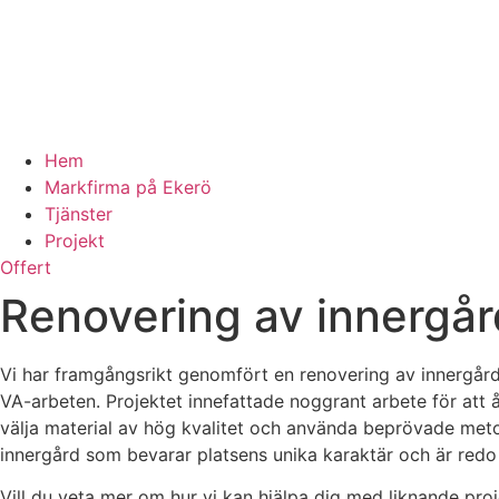
Hem
Markfirma på Ekerö
Tjänster
Projekt
Offert
Renovering av innergår
Vi har framgångsrikt genomfört en renovering av innergår
VA-arbeten. Projektet innefattade noggrant arbete för att 
välja material av hög kvalitet och använda beprövade metod
innergård som bevarar platsens unika karaktär och är redo
Vill du veta mer om hur vi kan hjälpa dig med liknande pro