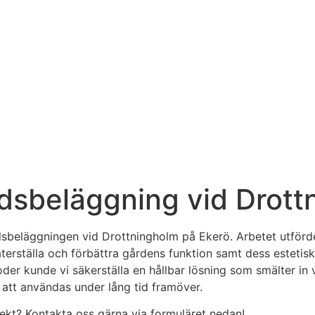
dsbeläggning vid Drott
dsbeläggningen vid Drottningholm på Ekerö. Arbetet utför
återställa och förbättra gårdens funktion samt dess estetis
er kunde vi säkerställa en hållbar lösning som smälter in 
 att användas under lång tid framöver.
jekt? Kontakta oss gärna via formuläret nedan!