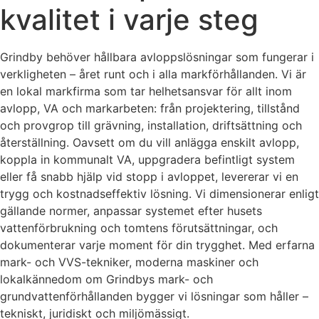
kvalitet i varje steg
Grindby behöver hållbara avloppslösningar som fungerar i
verkligheten – året runt och i alla markförhållanden. Vi är
en lokal markfirma som tar helhetsansvar för allt inom
avlopp, VA och markarbeten: från projektering, tillstånd
och provgrop till grävning, installation, driftsättning och
återställning. Oavsett om du vill anlägga enskilt avlopp,
koppla in kommunalt VA, uppgradera befintligt system
eller få snabb hjälp vid stopp i avloppet, levererar vi en
trygg och kostnadseffektiv lösning. Vi dimensionerar enligt
gällande normer, anpassar systemet efter husets
vattenförbrukning och tomtens förutsättningar, och
dokumenterar varje moment för din trygghet. Med erfarna
mark- och VVS-tekniker, moderna maskiner och
lokalkännedom om Grindbys mark- och
grundvattenförhållanden bygger vi lösningar som håller –
tekniskt, juridiskt och miljömässigt.