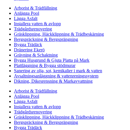
Arborist & Trädfällning
Anlägga Pool
Lägga Asfalt
Installera vatten & avlopp
Trädgårdsrenovering
Gräsklippning, Häckklippning & Trädbeskärning
Bergspräckning & Bergsprängning
Bygga Trädäck
Dränering Ekerö
Grävning & Schaktning
Bygga Husgrund & Gjuta Platta på Mark
Plattläggning & Bygga stödmurar
Sanering av olja, sot, kemikalier i mark & vatten
Avsaltningsanläggning & vattenreningssystem
Dikning, Dikesrensning & Markavvattning
Arborist & Trädfällning
Anlägga Pool
Lägga Asfalt
Installera vatten & avlopp
Trädgårdsrenovering
Gräsklippning, Häckklippning & Trädbeskärning
Bergspräckning & Bergsprängning
Bygga Trädäck