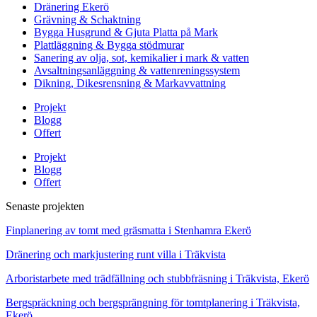
Dränering Ekerö
Grävning & Schaktning
Bygga Husgrund & Gjuta Platta på Mark
Plattläggning & Bygga stödmurar
Sanering av olja, sot, kemikalier i mark & vatten
Avsaltningsanläggning & vattenreningssystem
Dikning, Dikesrensning & Markavvattning
Projekt
Blogg
Offert
Projekt
Blogg
Offert
Senaste projekten
Finplanering av tomt med gräsmatta i Stenhamra Ekerö
Dränering och markjustering runt villa i Träkvista
Arboristarbete med trädfällning och stubbfräsning i Träkvista, Ekerö
Bergspräckning och bergsprängning för tomtplanering i Träkvista,
Ekerö