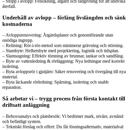
– Stopp i avlopp: Felsökning, åtgärd och rådgivning för att undvika
återfall.
Underhåll av avlopp – förläng livslängden och sänk
kostnaderna
– Avloppsrenovering: Åtgärdsplaner och genomförande utan
onödiga ingrepp.
– Relining: Rör-i-rör-metod som minimerar grävning och störning.
– Stambyte: Helhetsbyte med projektering, logistik och tidsplan.
– Slamsugning: Effektiv tömning av brunnar, tankar och sandfång.
– Byte av vattenledning & rörläggning: Nya ledningar med korrekt
isolering.
– Byta avloppsrör i gjutjärn: Säker renovering och övergång till nya
material.
– Byta läckande rörledning: Spårning, isolering och snabb
reparation.
Så arbetar vi – trygg process från första kontakt till
driftsatt anläggning
– Behovsanalys och platsbesök: Vi bedömer mark, nivåer, avstånd
och befintligt system.
– Tekniskt förslag och offert: Du får lösningsalternativ, materialval