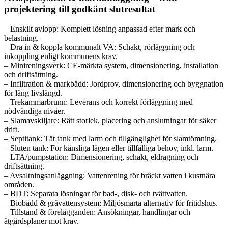
projektering till godkänt slutresultat
– Enskilt avlopp: Komplett lösning anpassad efter mark och
belastning.
– Dra in & koppla kommunalt VA: Schakt, rörläggning och
inkoppling enligt kommunens krav.
– Minireningsverk: CE-märkta system, dimensionering, installation
och driftsättning.
– Infiltration & markbädd: Jordprov, dimensionering och byggnation
för lång livslängd.
– Trekammarbrunn: Leverans och korrekt förläggning med
nödvändiga nivåer.
– Slamavskiljare: Rätt storlek, placering och anslutningar för säker
drift.
– Septitank: Tät tank med larm och tillgänglighet för slamtömning.
– Sluten tank: För känsliga lägen eller tillfälliga behov, inkl. larm.
– LTA/pumpstation: Dimensionering, schakt, eldragning och
driftsättning.
– Avsaltningsanläggning: Vattenrening för bräckt vatten i kustnära
områden.
– BDT: Separata lösningar för bad-, disk- och tvättvatten.
– Biobädd & gråvattensystem: Miljösmarta alternativ för fritidshus.
– Tillstånd & förelägganden: Ansökningar, handlingar och
åtgärdsplaner mot krav.