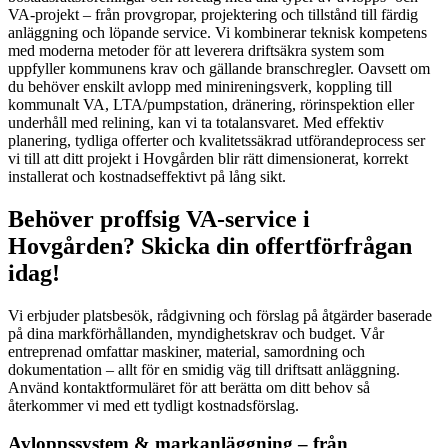
VA-projekt – från provgropar, projektering och tillstånd till färdig
anläggning och löpande service. Vi kombinerar teknisk kompetens
med moderna metoder för att leverera driftsäkra system som
uppfyller kommunens krav och gällande branschregler. Oavsett om
du behöver enskilt avlopp med minireningsverk, koppling till
kommunalt VA, LTA/pumpstation, dränering, rörinspektion eller
underhåll med relining, kan vi ta totalansvaret. Med effektiv
planering, tydliga offerter och kvalitetssäkrad utförandeprocess ser
vi till att ditt projekt i Hovgården blir rätt dimensionerat, korrekt
installerat och kostnadseffektivt på lång sikt.
Behöver proffsig VA-service i
Hovgården? Skicka din offertförfrågan
idag!
Vi erbjuder platsbesök, rådgivning och förslag på åtgärder baserade
på dina markförhållanden, myndighetskrav och budget. Vår
entreprenad omfattar maskiner, material, samordning och
dokumentation – allt för en smidig väg till driftsatt anläggning.
Använd kontaktformuläret för att berätta om ditt behov så
återkommer vi med ett tydligt kostnadsförslag.
Avloppssystem & markanläggning – från