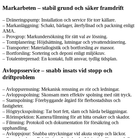
Markarbeten – stabil grund och säker framdrift
– Dräneringspump: Installation och service för torr källare.
– Markanläggning: Schakt, bärlager, återfyllnad och packning enligt
AMA.
– Provgrop: Markundersökning för rätt val av lösning.
– Tomtplanering: Höjdsättning, lutningar och ytvattendränering.
– Transporter: Materiallogistik och bortforsling av massor.
– Bortforsling: Sortering och deponi enligt miljökrav.
– Totalentreprenad: En kontakt, fullt ansvar, tydlig tidsplan.
Avloppsservice – snabb insats vid stopp och
driftproblem
– Avloppsrensning: Mekanisk rensning av rör och ledningar.
– Avloppsspolning: Skonsam men effektiv spolning med rätt tryck.
– Stamspolning: Förebyggande åtgärd för flerbostadshus och
fastigheter.
– Högtrycksspolning: Tar bort fett, slam och hårda beläggningar.
– Rörinspektion: Kamera/filmning för att hitta orsaker och skador.
– Filmning: Protokoll och dokumentation för försäkring och
upphandling.
– Avloppsjour: Snabba utryckningar vid akuta stopp och läckor.