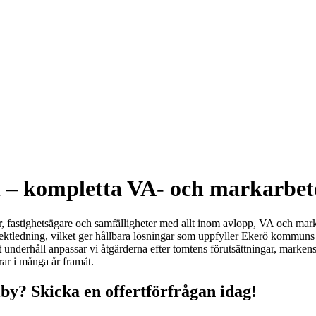
– kompletta VA- och markarbeten
 fastighetsägare och samfälligheter med allt inom avlopp, VA och marka
jektledning, vilket ger hållbara lösningar som uppfyller Ekerö kommun
gt underhåll anpassar vi åtgärderna efter tomtens förutsättningar, mark
rar i många år framåt.
y? Skicka en offertförfrågan idag!