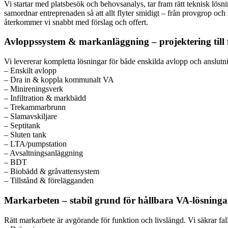
Vi startar med platsbesök och behovsanalys, tar fram rätt teknisk lösn
samordnar entreprenaden så att allt flyter smidigt – från provgrop och s
återkommer vi snabbt med förslag och offert.
Avloppssystem & markanläggning – projektering till 
Vi levererar kompletta lösningar för både enskilda avlopp och anslutn
– Enskilt avlopp
– Dra in & koppla kommunalt VA
– Minireningsverk
– Infiltration & markbädd
– Trekammarbrunn
– Slamavskiljare
– Septitank
– Sluten tank
– LTA/pumpstation
– Avsaltningsanläggning
– BDT
– Biobädd & gråvattensystem
– Tillstånd & förelägganden
Markarbeten – stabil grund för hållbara VA-lösninga
Rätt markarbete är avgörande för funktion och livslängd. Vi säkrar fall