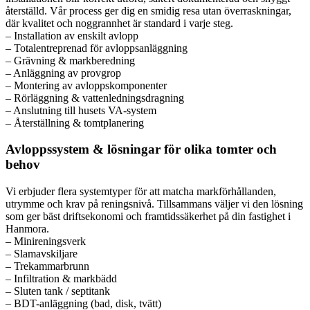
återställd. Vår process ger dig en smidig resa utan överraskningar,
där kvalitet och noggrannhet är standard i varje steg.
– Installation av enskilt avlopp
– Totalentreprenad för avloppsanläggning
– Grävning & markberedning
– Anläggning av provgrop
– Montering av avloppskomponenter
– Rörläggning & vattenledningsdragning
– Anslutning till husets VA-system
– Återställning & tomtplanering
Avloppssystem & lösningar för olika tomter och
behov
Vi erbjuder flera systemtyper för att matcha markförhållanden,
utrymme och krav på reningsnivå. Tillsammans väljer vi den lösning
som ger bäst driftsekonomi och framtidssäkerhet på din fastighet i
Hanmora.
– Minireningsverk
– Slamavskiljare
– Trekammarbrunn
– Infiltration & markbädd
– Sluten tank / septitank
– BDT-anläggning (bad, disk, tvätt)