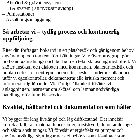
– Biobädd & gråvattensystem
– LTA-system (lätt trycksatt avlopp)
– Pumpstationer
– Avsaltningsanläggning
Så arbetar vi – tydlig process och kontinuerlig
uppföljning
Efter din förfrågan bokar vi in ett platsbesök och går igenom behov,
användning och tomtens förutsättningar. Vi gräver provgrop, gör
nödvändiga mätningar och tar fram en teknisk lösning med offert. Vi
sköter ansökan och dialogen med kommunen, planerar logistik och
tidplan och startar entreprenaden efter beslut. Under installationen
utför vi egenkontroller, dokumenterar alla kritiska moment och
informerar dig löpande. Vid färdigställande driftsätter vi
anläggningen, instruerar om skötsel och lämnar nödvändiga
handlingar för framtida service.
Kvalitet, hållbarhet och dokumentation som håller
Vi bygger för lång livslängd och låg driftkostnad. Det innebär
korrekta fall, rätt materialdimensioner, frostskydd, dränerande lager
och säkra anslutningar. Vi föreslår energieffektiva pumpar och
användarvänliga styrningar när det behövs, samt lösningar som