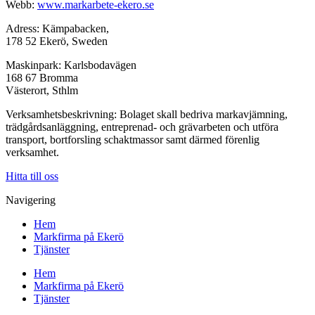
Webb:
www.markarbete-ekero.se
Adress: Kämpabacken,
178 52 Ekerö, Sweden
Maskinpark: Karlsbodavägen
168 67 Bromma
Västerort, Sthlm
Verksamhetsbeskrivning: Bolaget skall bedriva markavjämning,
trädgårdsanläggning, entreprenad- och grävarbeten och utföra
transport, bortforsling schaktmassor samt därmed förenlig
verksamhet.
Hitta till oss
Navigering
Hem
Markfirma på Ekerö
Tjänster
Hem
Markfirma på Ekerö
Tjänster