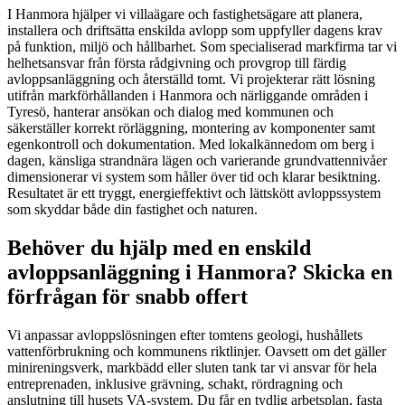
I Hanmora hjälper vi villaägare och fastighetsägare att planera,
installera och driftsätta enskilda avlopp som uppfyller dagens krav
på funktion, miljö och hållbarhet. Som specialiserad markfirma tar vi
helhetsansvar från första rådgivning och provgrop till färdig
avloppsanläggning och återställd tomt. Vi projekterar rätt lösning
utifrån markförhållanden i Hanmora och närliggande områden i
Tyresö, hanterar ansökan och dialog med kommunen och
säkerställer korrekt rörläggning, montering av komponenter samt
egenkontroll och dokumentation. Med lokalkännedom om berg i
dagen, känsliga strandnära lägen och varierande grundvattennivåer
dimensionerar vi system som håller över tid och klarar besiktning.
Resultatet är ett tryggt, energieffektivt och lättskött avloppssystem
som skyddar både din fastighet och naturen.
Behöver du hjälp med en enskild
avloppsanläggning i Hanmora? Skicka en
förfrågan för snabb offert
Vi anpassar avloppslösningen efter tomtens geologi, hushållets
vattenförbrukning och kommunens riktlinjer. Oavsett om det gäller
minireningsverk, markbädd eller sluten tank tar vi ansvar för hela
entreprenaden, inklusive grävning, schakt, rördragning och
anslutning till husets VA-system. Du får en tydlig arbetsplan, fasta