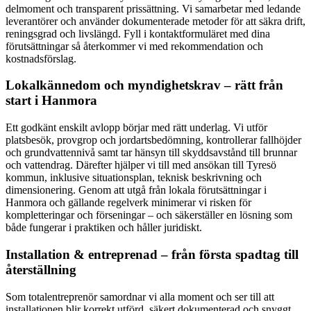
delmoment och transparent prissättning. Vi samarbetar med ledande
leverantörer och använder dokumenterade metoder för att säkra drift,
reningsgrad och livslängd. Fyll i kontaktformuläret med dina
förutsättningar så återkommer vi med rekommendation och
kostnadsförslag.
Lokalkännedom och myndighetskrav – rätt från
start i Hanmora
Ett godkänt enskilt avlopp börjar med rätt underlag. Vi utför
platsbesök, provgrop och jordartsbedömning, kontrollerar fallhöjder
och grundvattennivå samt tar hänsyn till skyddsavstånd till brunnar
och vattendrag. Därefter hjälper vi till med ansökan till Tyresö
kommun, inklusive situationsplan, teknisk beskrivning och
dimensionering. Genom att utgå från lokala förutsättningar i
Hanmora och gällande regelverk minimerar vi risken för
kompletteringar och förseningar – och säkerställer en lösning som
både fungerar i praktiken och håller juridiskt.
Installation & entreprenad – från första spadtag till
återställning
Som totalentreprenör samordnar vi alla moment och ser till att
installationen blir korrekt utförd, säkert dokumenterad och snyggt