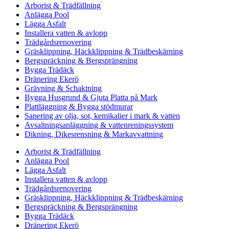
Arborist & Trädfällning
Anlägga Pool
Lägga Asfalt
Installera vatten & avlopp
Trädgårdsrenovering
Gräsklippning, Häckklippning & Trädbeskärning
Bergspräckning & Bergsprängning
Bygga Trädäck
Dränering Ekerö
Grävning & Schaktning
Bygga Husgrund & Gjuta Platta på Mark
Plattläggning & Bygga stödmurar
Sanering av olja, sot, kemikalier i mark & vatten
Avsaltningsanläggning & vattenreningssystem
Dikning, Dikesrensning & Markavvattning
Arborist & Trädfällning
Anlägga Pool
Lägga Asfalt
Installera vatten & avlopp
Trädgårdsrenovering
Gräsklippning, Häckklippning & Trädbeskärning
Bergspräckning & Bergsprängning
Bygga Trädäck
Dränering Ekerö