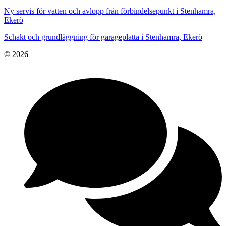
Ny servis för vatten och avlopp från förbindelsepunkt i Stenhamra,
Ekerö
Schakt och grundläggning för garageplatta i Stenhamra, Ekerö
© 2026