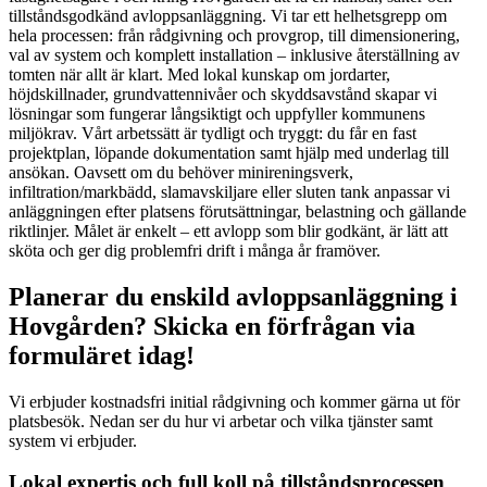
tillståndsgodkänd avloppsanläggning. Vi tar ett helhetsgrepp om
hela processen: från rådgivning och provgrop, till dimensionering,
val av system och komplett installation – inklusive återställning av
tomten när allt är klart. Med lokal kunskap om jordarter,
höjdskillnader, grundvattennivåer och skyddsavstånd skapar vi
lösningar som fungerar långsiktigt och uppfyller kommunens
miljökrav. Vårt arbetssätt är tydligt och tryggt: du får en fast
projektplan, löpande dokumentation samt hjälp med underlag till
ansökan. Oavsett om du behöver minireningsverk,
infiltration/markbädd, slamavskiljare eller sluten tank anpassar vi
anläggningen efter platsens förutsättningar, belastning och gällande
riktlinjer. Målet är enkelt – ett avlopp som blir godkänt, är lätt att
sköta och ger dig problemfri drift i många år framöver.
Planerar du enskild avloppsanläggning i
Hovgården? Skicka en förfrågan via
formuläret idag!
Vi erbjuder kostnadsfri initial rådgivning och kommer gärna ut för
platsbesök. Nedan ser du hur vi arbetar och vilka tjänster samt
system vi erbjuder.
Lokal expertis och full koll på tillståndsprocessen