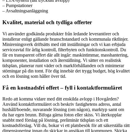
– LTA-system (lätt trycksatt avlopp)
– Pumpstationer
– Avsaltningsanläggning
Kvalitet, material och tydliga offerter
Vi använder godkända produkter från ledande leverantörer och
installerar enligt gällande branschstandard och kommunala riktlinjer.
Minireningsverk driftsätts med rätt inställningar och vi kan erbjuda
serviceavtal för årlig kontroll, filterbyten och funktionskontroll. Du
får en transparent offert där allt ingår: maskintimmar, masshantering,
komponenter, installation och återställning. Vi sätter en realistisk
tidsplan, planerar runt väder och markförhållanden och minimerar
störningar på din tomt. För dig innebär det trygg budget, hög kvalitet
och en lösning som håller över tid.
Få en kostnadsfri offert – fyll i kontaktformuläret
Redo att komma vidare med ditt enskilda avlopp i Hovgården?
Använd kontaktformuläret och beskriv fastighetens adress, antal
hushåll/boende, nuvarande lösning (om någon), marktyp samt om
du har egen brunn. Bifoga gärna foton eller skiss. Vi återkopplar
snabbt med förslag på lösning, preliminär tidsplan och ett
kostnadsförslag. Vill du, bokar vi ett platsbesök för att säkerställa rätt
dimensionering innan du skickar in ansökan till kommunen. Skicka