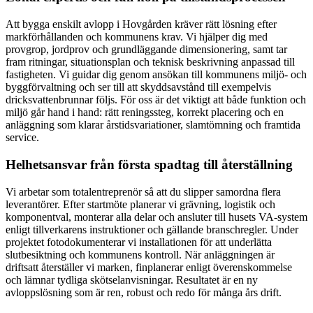
Att bygga enskilt avlopp i Hovgården kräver rätt lösning efter
markförhållanden och kommunens krav. Vi hjälper dig med
provgrop, jordprov och grundläggande dimensionering, samt tar
fram ritningar, situationsplan och teknisk beskrivning anpassad till
fastigheten. Vi guidar dig genom ansökan till kommunens miljö- och
byggförvaltning och ser till att skyddsavstånd till exempelvis
dricksvattenbrunnar följs. För oss är det viktigt att både funktion och
miljö går hand i hand: rätt reningssteg, korrekt placering och en
anläggning som klarar årstidsvariationer, slamtömning och framtida
service.
Helhetsansvar från första spadtag till återställning
Vi arbetar som totalentreprenör så att du slipper samordna flera
leverantörer. Efter startmöte planerar vi grävning, logistik och
komponentval, monterar alla delar och ansluter till husets VA-system
enligt tillverkarens instruktioner och gällande branschregler. Under
projektet fotodokumenterar vi installationen för att underlätta
slutbesiktning och kommunens kontroll. När anläggningen är
driftsatt återställer vi marken, finplanerar enligt överenskommelse
och lämnar tydliga skötselanvisningar. Resultatet är en ny
avloppslösning som är ren, robust och redo för många års drift.