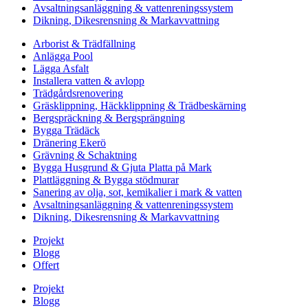
Avsaltningsanläggning & vattenreningssystem
Dikning, Dikesrensning & Markavvattning
Arborist & Trädfällning
Anlägga Pool
Lägga Asfalt
Installera vatten & avlopp
Trädgårdsrenovering
Gräsklippning, Häckklippning & Trädbeskärning
Bergspräckning & Bergsprängning
Bygga Trädäck
Dränering Ekerö
Grävning & Schaktning
Bygga Husgrund & Gjuta Platta på Mark
Plattläggning & Bygga stödmurar
Sanering av olja, sot, kemikalier i mark & vatten
Avsaltningsanläggning & vattenreningssystem
Dikning, Dikesrensning & Markavvattning
Projekt
Blogg
Offert
Projekt
Blogg