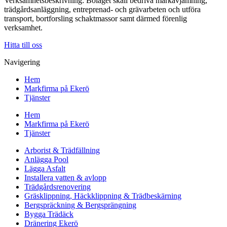
Verksamhetsbeskrivning: Bolaget skall bedriva markavjämning,
trädgårdsanläggning, entreprenad- och grävarbeten och utföra
transport, bortforsling schaktmassor samt därmed förenlig
verksamhet.
Hitta till oss
Navigering
Hem
Markfirma på Ekerö
Tjänster
Hem
Markfirma på Ekerö
Tjänster
Arborist & Trädfällning
Anlägga Pool
Lägga Asfalt
Installera vatten & avlopp
Trädgårdsrenovering
Gräsklippning, Häckklippning & Trädbeskärning
Bergspräckning & Bergsprängning
Bygga Trädäck
Dränering Ekerö