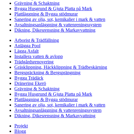
Grävning & Schaktning
Bygga Husgrund & Gjuta Platta på Mark
Plattläggning & Bygga stödmurar
Sanering av olja, sot, kemikalier i mark & vatten
Avsaltningsanläggning & vattenreningssystem
Dikning, Dikesrensning & Markavvattning
Arborist & Trädfällning
Anlägga Pool
Lägga Asfalt
Installera vatten & avlopp
Trädgårdsrenovering
Gräsklippning, Häckklippning & Trädbeskärning
Bergspräckning & Bergsprängning
Bygga Trädäck
Dränering Ekerö
Grävning & Schaktning
Bygga Husgrund & Gjuta Platta på Mark
Plattläggning & Bygga stödmurar
Sanering av olja, sot, kemikalier i mark & vatten
Avsaltningsanläggning & vattenreningssystem
Dikning, Dikesrensning & Markavvattning
Projekt
Blogg