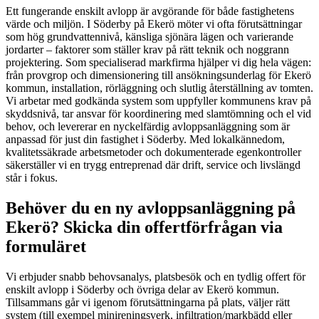
Ett fungerande enskilt avlopp är avgörande för både fastighetens
värde och miljön. I Söderby på Ekerö möter vi ofta förutsättningar
som hög grundvattennivå, känsliga sjönära lägen och varierande
jordarter – faktorer som ställer krav på rätt teknik och noggrann
projektering. Som specialiserad markfirma hjälper vi dig hela vägen:
från provgrop och dimensionering till ansökningsunderlag för Ekerö
kommun, installation, rörläggning och slutlig återställning av tomten.
Vi arbetar med godkända system som uppfyller kommunens krav på
skyddsnivå, tar ansvar för koordinering med slamtömning och el vid
behov, och levererar en nyckelfärdig avloppsanläggning som är
anpassad för just din fastighet i Söderby. Med lokalkännedom,
kvalitetssäkrade arbetsmetoder och dokumenterade egenkontroller
säkerställer vi en trygg entreprenad där drift, service och livslängd
står i fokus.
Behöver du en ny avloppsanläggning på
Ekerö? Skicka din offertförfrågan via
formuläret
Vi erbjuder snabb behovsanalys, platsbesök och en tydlig offert för
enskilt avlopp i Söderby och övriga delar av Ekerö kommun.
Tillsammans går vi igenom förutsättningarna på plats, väljer rätt
system (till exempel minireningsverk, infiltration/markbädd eller