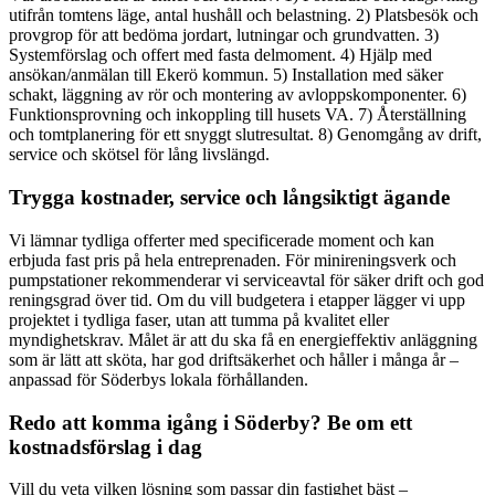
utifrån tomtens läge, antal hushåll och belastning. 2) Platsbesök och
provgrop för att bedöma jordart, lutningar och grundvatten. 3)
Systemförslag och offert med fasta delmoment. 4) Hjälp med
ansökan/anmälan till Ekerö kommun. 5) Installation med säker
schakt, läggning av rör och montering av avloppskomponenter. 6)
Funktionsprovning och inkoppling till husets VA. 7) Återställning
och tomtplanering för ett snyggt slutresultat. 8) Genomgång av drift,
service och skötsel för lång livslängd.
Trygga kostnader, service och långsiktigt ägande
Vi lämnar tydliga offerter med specificerade moment och kan
erbjuda fast pris på hela entreprenaden. För minireningsverk och
pumpstationer rekommenderar vi serviceavtal för säker drift och god
reningsgrad över tid. Om du vill budgetera i etapper lägger vi upp
projektet i tydliga faser, utan att tumma på kvalitet eller
myndighetskrav. Målet är att du ska få en energieffektiv anläggning
som är lätt att sköta, har god driftsäkerhet och håller i många år –
anpassad för Söderbys lokala förhållanden.
Redo att komma igång i Söderby? Be om ett
kostnadsförslag i dag
Vill du veta vilken lösning som passar din fastighet bäst –