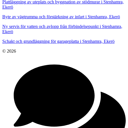
Plattläggning av uteplats och byggnation av stödmurar i Stenhamra,
Ekerö
Byte av vägtrumma och förstärkning av infart i Stenhamra, Ekerö
Ny servis för vatten och avlopp från förbindelsepunkt i Stenhamra,
Ekerö
Schakt och grundläggning för garageplatta i Stenhamra, Ekerö
© 2026