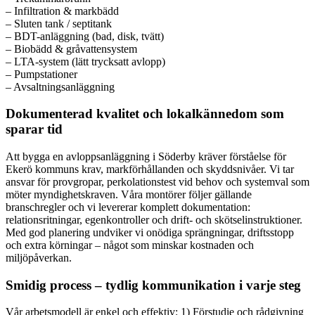
– Infiltration & markbädd
– Sluten tank / septitank
– BDT-anläggning (bad, disk, tvätt)
– Biobädd & gråvattensystem
– LTA-system (lätt trycksatt avlopp)
– Pumpstationer
– Avsaltningsanläggning
Dokumenterad kvalitet och lokalkännedom som
sparar tid
Att bygga en avloppsanläggning i Söderby kräver förståelse för
Ekerö kommuns krav, markförhållanden och skyddsnivåer. Vi tar
ansvar för provgropar, perkolationstest vid behov och systemval som
möter myndighetskraven. Våra montörer följer gällande
branschregler och vi levererar komplett dokumentation:
relationsritningar, egenkontroller och drift- och skötselinstruktioner.
Med god planering undviker vi onödiga sprängningar, driftsstopp
och extra körningar – något som minskar kostnaden och
miljöpåverkan.
Smidig process – tydlig kommunikation i varje steg
Vår arbetsmodell är enkel och effektiv: 1) Förstudie och rådgivning