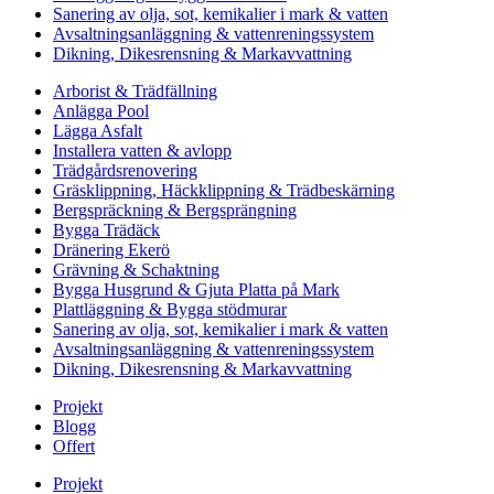
Sanering av olja, sot, kemikalier i mark & vatten
Avsaltningsanläggning & vattenreningssystem
Dikning, Dikesrensning & Markavvattning
Arborist & Trädfällning
Anlägga Pool
Lägga Asfalt
Installera vatten & avlopp
Trädgårdsrenovering
Gräsklippning, Häckklippning & Trädbeskärning
Bergspräckning & Bergsprängning
Bygga Trädäck
Dränering Ekerö
Grävning & Schaktning
Bygga Husgrund & Gjuta Platta på Mark
Plattläggning & Bygga stödmurar
Sanering av olja, sot, kemikalier i mark & vatten
Avsaltningsanläggning & vattenreningssystem
Dikning, Dikesrensning & Markavvattning
Projekt
Blogg
Offert
Projekt