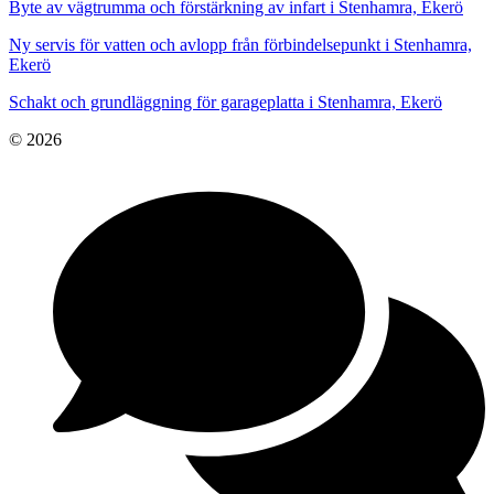
Byte av vägtrumma och förstärkning av infart i Stenhamra, Ekerö
Ny servis för vatten och avlopp från förbindelsepunkt i Stenhamra,
Ekerö
Schakt och grundläggning för garageplatta i Stenhamra, Ekerö
© 2026